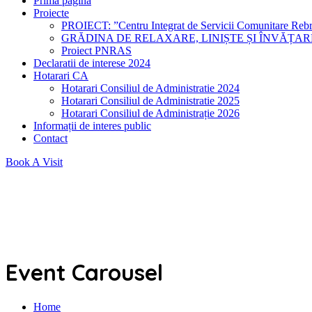
Prima pagina
Proiecte
PROIECT: ”Centru Integrat de Servicii Comunitare Rebr
GRĂDINA DE RELAXARE, LINIȘTE ȘI ÎNVĂȚA
Proiect PNRAS
Declaratii de interese 2024
Hotarari CA
Hotarari Consiliul de Administratie 2024
Hotarari Consiliul de Administratie 2025
Hotarari Consiliul de Administrație 2026
Informații de interes public
Contact
Book A Visit
Event Carousel
Home