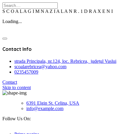
S
C
O
A
L
A
G
I
M
N
A
Z
I
A
L
A
N
R
.
1
D
R
A
X
E
N
I
Loading...
Contact Info
strada Principala, nr.124, loc. Rebricea, județul Vaslui
scoalarebricea@yahoo.com
0235457009
Contact
Skip to content
6391 Elgin St. Celina, USA
info@example.com
Follow Us On: