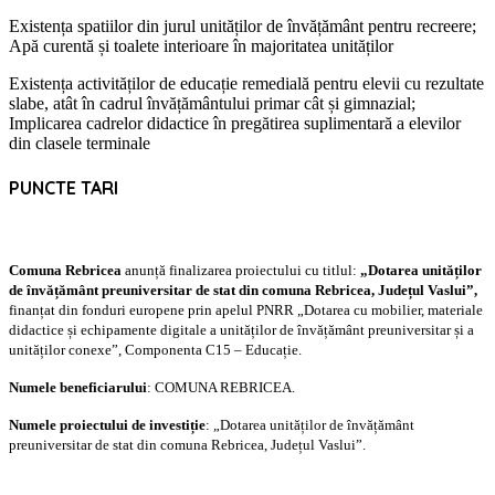
Existența spatiilor din jurul unităților de învățământ pentru recreere;
Apă curentă și toalete interioare în majoritatea unităților
Existența activităților de educație remedială pentru elevii cu rezultate
slabe, atât în cadrul învățământului primar cât și gimnazial;
Implicarea cadrelor didactice în pregătirea suplimentară a elevilor
din clasele terminale
PUNCTE TARI
Comuna Rebricea
anunță finalizarea proiectului cu titlul:
„Dotarea unităților
de învățământ preuniversitar de stat din comuna Rebricea, Județul Vaslui”,
finanțat din fonduri europene prin apelul PNRR „Dotarea cu mobilier, materiale
didactice și echipamente digitale a unităților de învățământ preuniversitar și a
unităților conexe”, Componenta C15 – Educație.
Numele beneficiarului
: COMUNA REBRICEA.
Numele proiectului de investiție
: „Dotarea unităților de învățământ
preuniversitar de stat din comuna Rebricea, Județul Vaslui”.