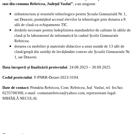
stat din comuna Rebricea, Județul Vaslui”
, s-au asigurat:
infrastructura și resursele tehnologice pentru Școala Gimnazială Nr. 1,
sat Draxeni, permițând accesul elevilor la tehnologie prin dotarea a 8
săli de clasă cu echipamente TIC.
dotările necesare pentru îndeplinirea standardelor de calitate în sălile de
clasă și în laboratorul de informatică în cadrul Școlii Gimnaziale
Rebricea.
dotarea cu mobilier și materiale didactice a unui număr de 13 săli de
clasă/grupă din unități de învățământ conexe ale Școalii Gimnaziale Nr.
1, sat Draxeni.
Data începerii și finalizării proiectului
: 24.08.2023 – 30.09.2025.
Codul proiectului
: F-PNRR-Dotari-2023-3104.
Date de contact:
Primăria Rebricea, Com. Rebricea, Jud. Vaslui, tel. fix/fax:
0235708308, e-mail: comunarebricea@yahoo.com, reprezentant legal:
MIHĂILĂ NECULAI.