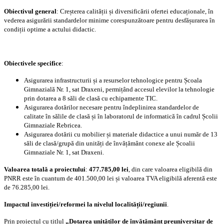
Obiectivul general
: Creșterea calității și diversificării ofertei educaționale, în
vederea asigurării standardelor minime corespunzătoare pentru desfășurarea în
condiții optime a actului didactic.
Obiectivele specifice
:
Asigurarea infrastructurii și a resurselor tehnologice pentru Școala
Gimnazială Nr. 1, sat Draxeni, permițând accesul elevilor la tehnologie
prin dotarea a 8 săli de clasă cu echipamente TIC.
Asigurarea dotărilor necesare pentru îndeplinirea standardelor de
calitate în sălile de clasă și în laboratorul de informatică în cadrul Școlii
Gimnaziale Rebricea.
Asigurarea dotării cu mobilier și materiale didactice a unui număr de 13
săli de clasă/grupă din unități de învățământ conexe ale Școalii
Gimnaziale Nr. 1, sat Draxeni.
Valoarea totală a proiectului
:
477.785,00 lei
, din care valoarea eligibilă din
PNRR este în cuantum de 401.500,00 lei și valoarea TVA eligibilă aferentă este
de 76.285,00 lei.
Impactul investiției/reformei la nivelul localității/regiunii
.
Prin proiectul cu titlul
„Dotarea unităților de învățământ preuniversitar de