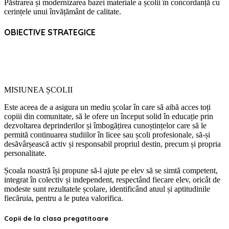
Păstrarea și modernizarea bazei materiale a școlii în concordanță cu
cerințele unui învățământ de calitate.
OBIECTIVE STRATEGICE
MISIUNEA ȘCOLII
Este aceea de a asigura un mediu școlar în care să aibă acces toți
copiii din comunitate, să le ofere un început solid în educație prin
dezvoltarea deprinderilor și îmbogățirea cunoștințelor care să le
permită continuarea studiilor în licee sau școli profesionale, să-și
desăvârșească activ și responsabil propriul destin, precum și propria
personalitate.
Școala noastră își propune să-l ajute pe elev să se simtă competent,
integrat în colectiv și independent, respectând fiecare elev, oricât de
modeste sunt rezultatele școlare, identificând atuul și aptitudinile
fiecăruia, pentru a le putea valorifica.
Copii de la clasa pregatitoare