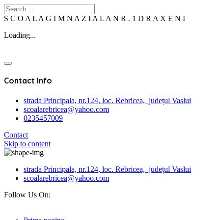
S
C
O
A
L
A
G
I
M
N
A
Z
I
A
L
A
N
R
.
1
D
R
A
X
E
N
I
Loading...
Contact Info
strada Principala, nr.124, loc. Rebricea, județul Vaslui
scoalarebricea@yahoo.com
0235457009
Contact
Skip to content
strada Principala, nr.124, loc. Rebricea, județul Vaslui
scoalarebricea@yahoo.com
Follow Us On: